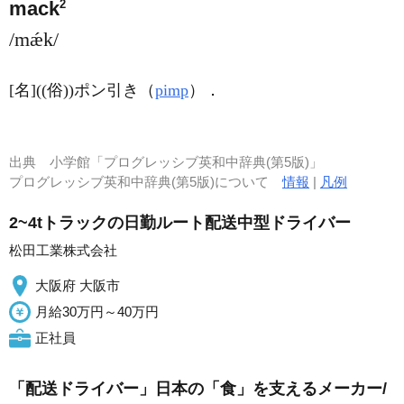
2
mack
/mǽk/
[名]
((俗))ポン引き（
pimp
）
．
出典
小学館「プログレッシブ英和中辞典(第5版)」
プログレッシブ英和中辞典(第5版)について
情報
|
凡例
2~4tトラックの日勤ルート配送中型ドライバー
松田工業株式会社
大阪府 大阪市
月給30万円～40万円
正社員
「配送ドライバー」日本の「食」を支えるメーカー/