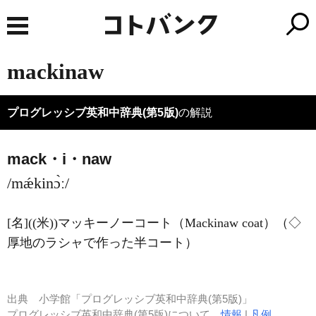
mackinaw
プログレッシブ英和中辞典(第5版)
の解説
mack・i・naw
/mǽkinɔ̀ː/
[名]
((米))マッキーノーコート（Mackinaw coat）（◇
厚地のラシャで作った半コート）
出典
小学館「プログレッシブ英和中辞典(第5版)」
プログレッシブ英和中辞典(第5版)について
情報
|
凡例