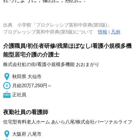
狂ったように；猛烈に；熱烈に
．
出典
小学館「プログレッシブ英和中辞典(第5版)」
プログレッシブ英和中辞典(第5版)について
情報
|
凡例
介護職員/初任者研修/残業ほぼなし/看護小規模多機
能型居宅介護の介護士
株式会社虹の街/看護小規模多機能 おおまがり
秋田県 大仙市
月給20万7,250円～
正社員
夜勤社員の看護師
住宅型有料老人ホーム あいら八尾/株式会社パーソナルライフ
大阪府 八尾市