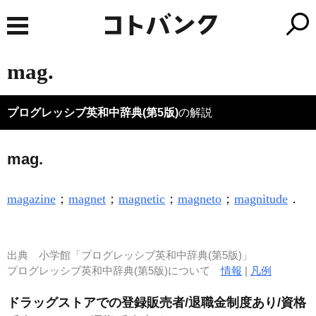
mag.
プログレッシブ英和中辞典(第5版)
の解説
mag.
magazine
；
magnet
；
magnetic
；
magneto
；
magnitude
．
出典
小学館「プログレッシブ英和中辞典(第5版)」
プログレッシブ英和中辞典(第5版)について
情報
|
凡例
ドラッグストアでの登録販売者/退職金制度あり/資格