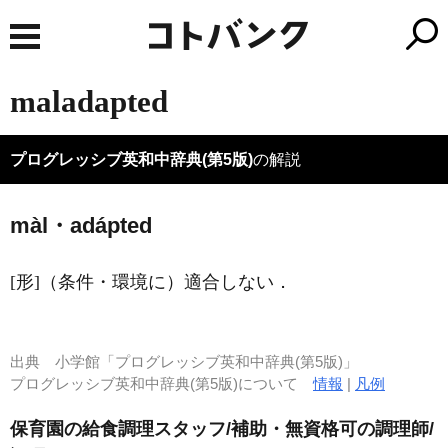
maladapted
プログレッシブ英和中辞典(第5版)
の解説
màl・adápted
[形]
（条件・環境に）適合しない
．
出典
小学館「プログレッシブ英和中辞典(第5版)」
プログレッシブ英和中辞典(第5版)について
情報
|
凡例
保育園の給食調理スタッフ/補助・無資格可の調理師/