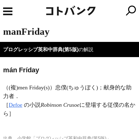
manFriday
プログレッシブ英和中辞典(第5版)
の解説
mán Fríday
（
(複)
men Friday(s)）
忠僕
(ちゅうぼく)
；献身的な助
力者
．
［
Defoe
の小説
Robinson Crusoe
に登場する従僕の名か
ら］
出典
小学館「プログレッシブ英和中辞典(第5版)」