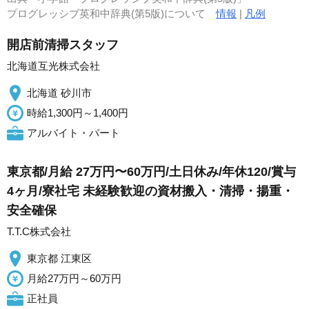
プログレッシブ英和中辞典(第5版)について
情報
|
凡例
開店前清掃スタッフ
北海道互光株式会社
北海道 砂川市
時給1,300円～1,400円
アルバイト・パート
東京都/月給 27万円〜60万円/土日休み/年休120/賞与
4ヶ月/寮社宅 未経験歓迎の資材搬入・清掃・揚重・
安全確保
T.T.C株式会社
東京都 江東区
月給27万円～60万円
正社員