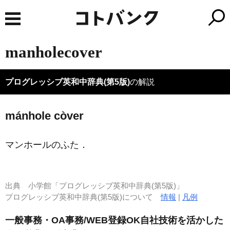
manholecover
プログレッシブ英和中辞典(第5版)
の解説
mánhole còver
マンホールのふた
．
出典
小学館「プログレッシブ英和中辞典(第5版)」
プログレッシブ英和中辞典(第5版)について
情報
|
凡例
一般事務・OA事務/WEB登録OK自社技術を活かした