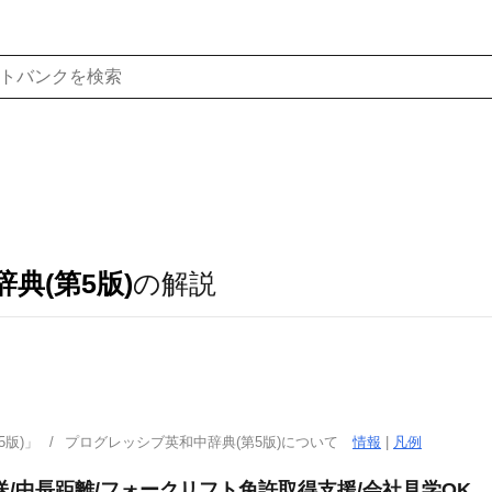
典(第5版)
の解説
版)」
プログレッシブ英和中辞典(第5版)について
情報
|
凡例
/中長距離/フォークリフト免許取得支援/会社見学OK