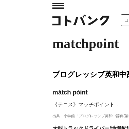
matchpoint
プログレッシブ英和中辞
mátch póint
《テニス》
マッチポイント
．
出典
小学館「プログレッシブ英和中辞典(第5
大型トラックドライバー/地場配送