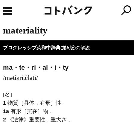
materiality
プログレッシブ英和中辞典(第5版)
の解説
ma・te・ri・al・i・ty
/mətì
ə
riǽləti/
[名]
1
物質［具体，有形］性
．
1a
有形［実在］物
．
2
《法律》
重要性，重大さ
．