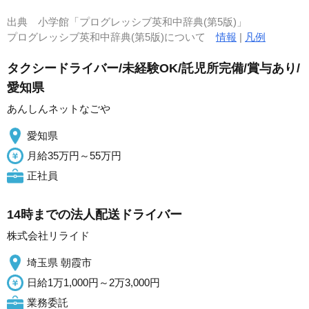
出典
小学館「プログレッシブ英和中辞典(第5版)」
プログレッシブ英和中辞典(第5版)について
情報
|
凡例
タクシードライバー/未経験OK/託児所完備/賞与あり/
愛知県
あんしんネットなごや
愛知県
月給35万円～55万円
正社員
14時までの法人配送ドライバー
株式会社リライド
埼玉県 朝霞市
日給1万1,000円～2万3,000円
業務委託