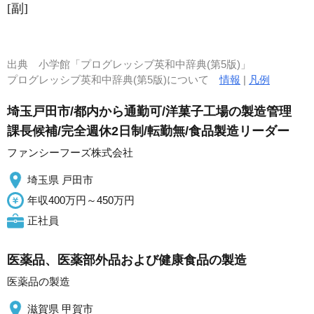
[副]
出典
小学館「プログレッシブ英和中辞典(第5版)」
プログレッシブ英和中辞典(第5版)について
情報
|
凡例
埼玉戸田市/都内から通勤可/洋菓子工場の製造管理
課長候補/完全週休2日制/転勤無/食品製造リーダー
ファンシーフーズ株式会社
埼玉県 戸田市
年収400万円～450万円
正社員
医薬品、医薬部外品および健康食品の製造
医薬品の製造
滋賀県 甲賀市