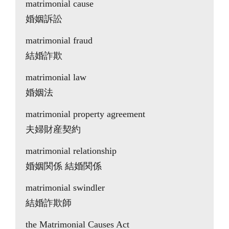
matrimonial cause
婚姻訴訟
matrimonial fraud
結婚詐欺
matrimonial law
婚姻法
matrimonial property agreement
夫婦財産契約
matrimonial relationship
婚姻関係 結婚関係
matrimonial swindler
結婚詐欺師
the Matrimonial Causes Act