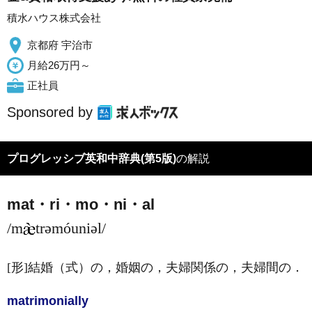
積水ハウス株式会社
京都府 宇治市
月給26万円～
正社員
Sponsored by
プログレッシブ英和中辞典(第5版)
の解説
mat・ri・mo・ni・al
/m
trəmóuniəl/
[形]
結婚（式）の，婚姻の，夫婦関係の，夫婦間の
．
matrimonial
ly