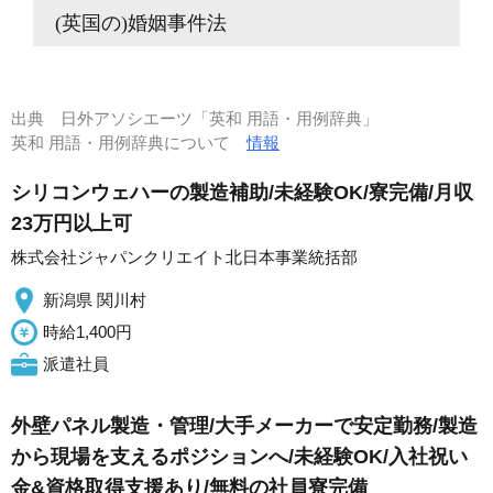
(英国の)婚姻事件法
出典
日外アソシエーツ「英和 用語・用例辞典」
英和 用語・用例辞典について
情報
シリコンウェハーの製造補助/未経験OK/寮完備/月収
23万円以上可
株式会社ジャパンクリエイト北日本事業統括部
新潟県 関川村
時給1,400円
派遣社員
外壁パネル製造・管理/大手メーカーで安定勤務/製造
から現場を支えるポジションへ/未経験OK/入社祝い
金&資格取得支援あり/無料の社員寮完備