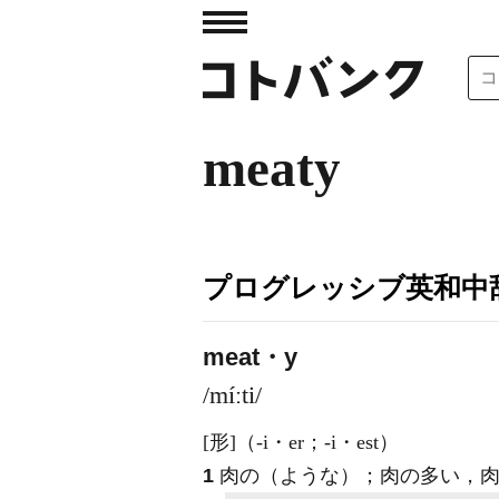
meaty
プログレッシブ英和中辞
meat・y
/míːti/
[形]
（-i・er；-i・est）
1
肉の（ような）；肉の多い，肉の