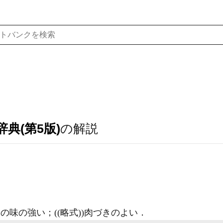
典(第5版)
の解説
味の強い；((略式))肉づきのよい
．