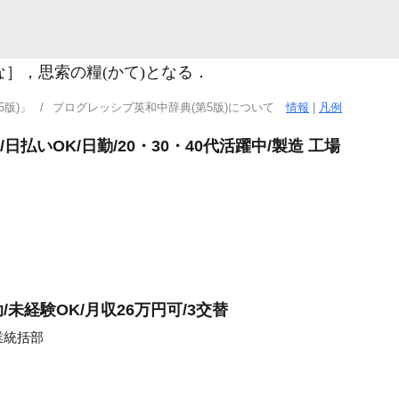
富な］，思索の糧
(かて)
となる
．
版)」
プログレッシブ英和中辞典(第5版)について
情報
|
凡例
払いOK/日勤/20・30・40代活躍中/製造 工場
未経験OK/月収26万円可/3交替
業統括部