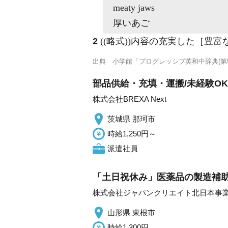
meaty
jaws
厚いあご
2
((略式))内容の充実した［豊
出典
小学館「プログレッシブ英和中辞典(第5
部品供給・充填・運搬/未経験OK/日
株式会社BREXA Next
茨城県 那珂市
時給1,250円～
派遣社員
「土日祝休み」医薬品の製造補助/
株式会社ジャパンクリエイト北日本事
山形県 東根市
時給1,300円