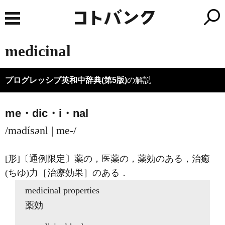
medicinal
プログレッシブ英和中辞典(第5版)
の解説
me・dic・i・nal
/mədís
ə
nl | me-/
[形]
〔通例限定〕薬の，医薬の，薬効のある，治癒
(ちゆ)
力［治療効果］のある
．
medicinal
properties
薬効