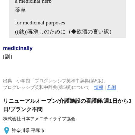
a
medicinal
herb
薬草
for
medicinal
purposes
((戯))毒消しのために（◆飲酒の言い訳）
medicinal
ly
[副]
出典
小学館「プログレッシブ英和中辞典(第5版)」
プログレッシブ英和中辞典(第5版)について
情報
|
凡例
リニューアルオープン/介護施設の看護師/週1日から3
日/ブランク不問
株式会社日本アメニティライフ協会
神奈川県 平塚市