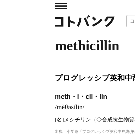
methicillin
プログレッシブ英和中辞
meth・i・cil・lin
/mèθəsílin/
[名]
メシチリン（◇合成抗生物質
出典
小学館「プログレッシブ英和中辞典(第5