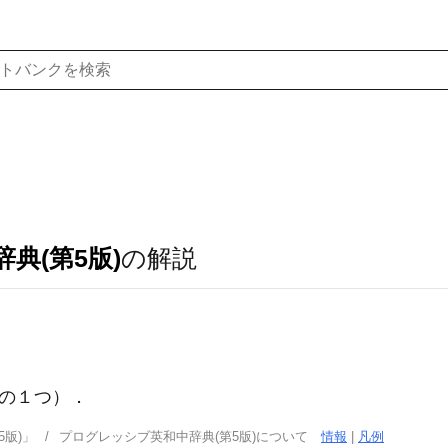
典(第5版)
の解説
の１つ）
．
版)」
プログレッシブ英和中辞典(第5版)について
情報
|
凡例