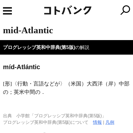
mid-Atlantic
プログレッシブ英和中辞典(第5版)
の解説
míd-Atlántic
[形]
〈行動・言語などが〉（米国）大西洋（岸）中部
の；英米中間の
．
出典
小学館「プログレッシブ英和中辞典(第5版)」
プログレッシブ英和中辞典(第5版)について
情報
|
凡例