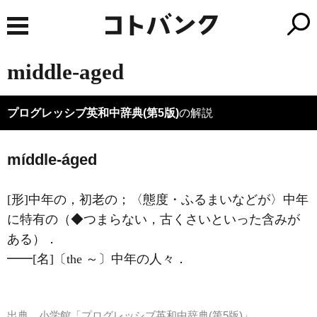
middle-aged
プログレッシブ英和中辞典(第5版)
の解説
míddle-áged
[形]
中年の，初老の；〈態度・ふるまいなどが〉中年
に特有の（◆つまらない，古くさいといった含みが
ある）
．
━━
[名]
〔the ～〕中年の人々
．
出典
小学館「プログレッシブ英和中辞典(第5版)」