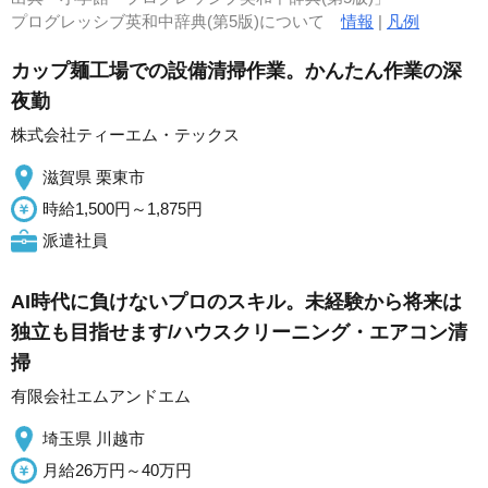
プログレッシブ英和中辞典(第5版)について
情報
|
凡例
カップ麺工場での設備清掃作業。かんたん作業の深
夜勤
株式会社ティーエム・テックス
滋賀県 栗東市
時給1,500円～1,875円
派遣社員
AI時代に負けないプロのスキル。未経験から将来は
独立も目指せます/ハウスクリーニング・エアコン清
掃
有限会社エムアンドエム
埼玉県 川越市
月給26万円～40万円