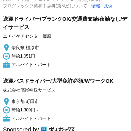
プログレッシブ英和中辞典(第5版)について
情報
|
凡例
送迎ドライバー/ブランクOK/交通費支給/夜勤なし/デ
イサービス
ニチイケアセンター橿原
奈良県 橿原市
時給1,051円
アルバイト・パート
送迎バスドライバー/大型免許必須/WワークOK
株式会社高尾輸送サービス
東京都 町田市
時給1,300円～
アルバイト・パート
Sponsored by