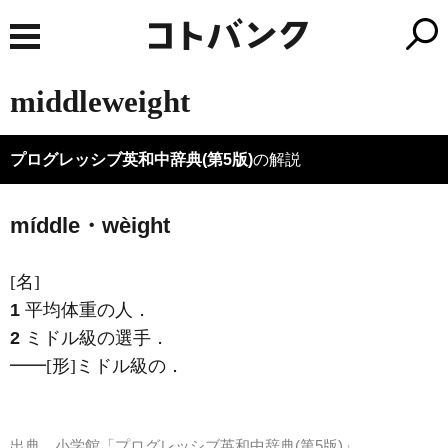
middleweight
プログレッシブ英和中辞典(第5版)
の解説
míddle・wèight
[名]
1
平均体重の人
．
2
ミドル級の選手
．
━━
[形]
ミドル級の
．
出典
小学館「プログレッシブ英和中辞典(第5版)」