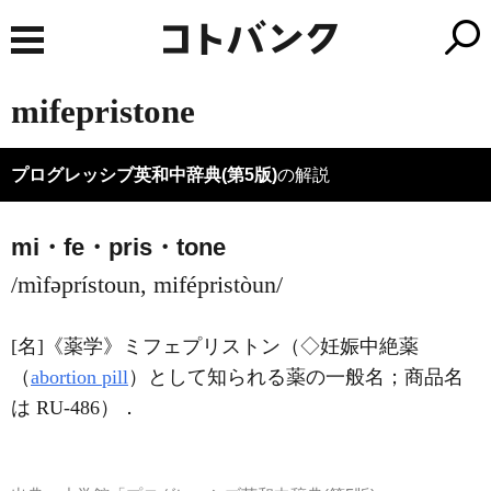
mifepristone
プログレッシブ英和中辞典(第5版)
の解説
mi・fe・pris・tone
/mìfəprístoun, mifépristòun/
[名]
《薬学》
ミフェプリストン（◇妊娠中絶薬
（
abortion pill
）として知られる薬の一般名；商品名
は RU-486）
．