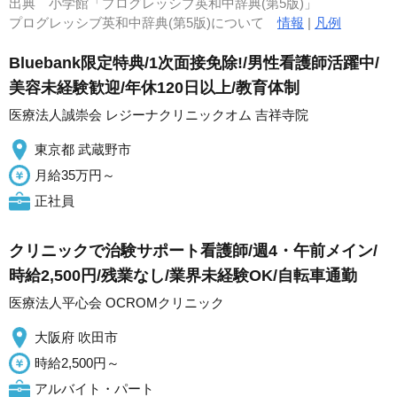
出典
小学館「プログレッシブ英和中辞典(第5版)」
プログレッシブ英和中辞典(第5版)について
情報
|
凡例
Bluebank限定特典/1次面接免除!/男性看護師活躍中/
美容未経験歓迎/年休120日以上/教育体制
医療法人誠崇会 レジーナクリニックオム 吉祥寺院
東京都 武蔵野市
月給35万円～
正社員
クリニックで治験サポート看護師/週4・午前メイン/
時給2,500円/残業なし/業界未経験OK/自転車通勤
医療法人平心会 OCROMクリニック
大阪府 吹田市
時給2,500円～
アルバイト・パート