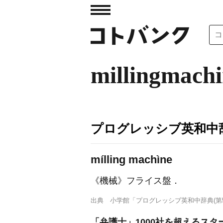
millingmach
プログレッシブ英和中辞
mílling machìne
《機械》
フライス盤
．
出典
小学館「プログレッシブ英和中辞典(第5
「弁護士」1000社を超えるス