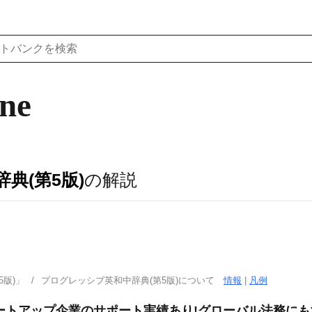
ine
典(第5版)
の解説
版)」
プログレッシブ英和中辞典(第5版)について
情報
|
凡例
タートアップ企業のサポート実績あり!グローバル法務に