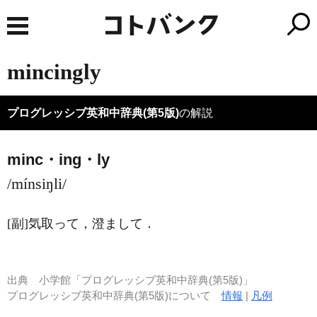
mincingly
プログレッシブ英和中辞典(第5版)
の解説
minc・ing・ly
/mínsiŋli/
[副]
気取って，澄まして
．
出典
小学館「プログレッシブ英和中辞典(第5版)」
プログレッシブ英和中辞典(第5版)について
情報
|
凡例