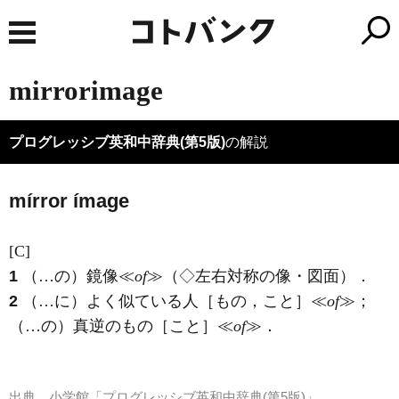
mirrorimage
プログレッシブ英和中辞典(第5版)
の解説
mírror ímage
[C]
1
（…の）鏡像≪
of
≫（◇左右対称の像・図面）
．
2
（…に）よく似ている人［もの，こと］≪
of
≫；
（…の）真逆のもの［こと］≪
of
≫
．
出典
小学館「プログレッシブ英和中辞典(第5版)」