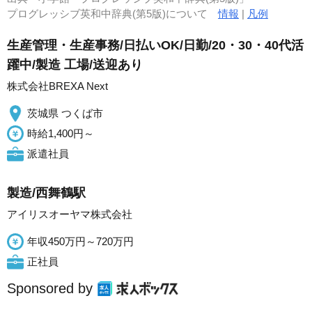
プログレッシブ英和中辞典(第5版)について
情報
|
凡例
生産管理・生産事務/日払いOK/日勤/20・30・40代活
躍中/製造 工場/送迎あり
株式会社BREXA Next
茨城県 つくば市
時給1,400円～
派遣社員
製造/西舞鶴駅
アイリスオーヤマ株式会社
年収450万円～720万円
正社員
Sponsored by