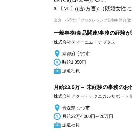
3
〔M-〕((古/方言))（既婚女
出典
小学館「プログレッシブ英和中辞典(第5
一般事務/食品関連/事務の経験
株式会社ティーエム・テックス
京都府 宇治市
時給1,350円
派遣社員
月給23.5万～ 未経験の事務のお
株式会社アクト・テクニカルサポート 
青森県 むつ市
月給22万4,000円～26万円
派遣社員