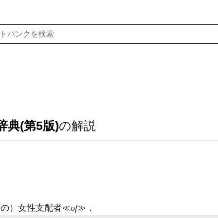
典(第5版)
の解説
の）女性支配者≪
of
≫
．