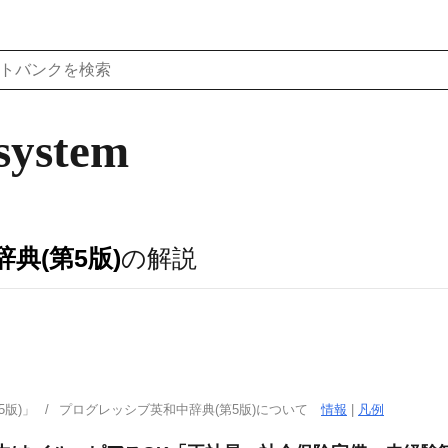
system
典(第5版)
の解説
版)」
プログレッシブ英和中辞典(第5版)について
情報
|
凡例