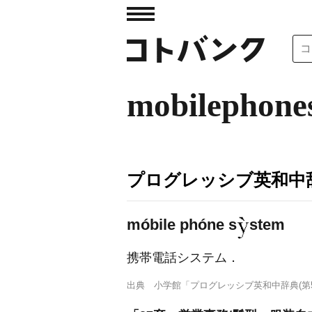
mobilephone
プログレッシブ英和中辞
móbile phóne s
stem
携帯電話システム
．
出典
小学館「プログレッシブ英和中辞典(第5