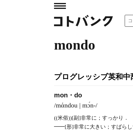
mondo
プログレッシブ英和中辞
mon・do
/mάndou | mɔ́n-/
((米俗))
[副]
非常に；すっかり
．
━━
[形]
非常に大きい；すばらし