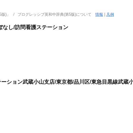
版)」
プログレッシブ英和中辞典(第5版)について
情報
|
凡例
ぼなし/訪問看護ステーション
ーション武蔵小山支店/東京都/品川区/東急目黒線武蔵