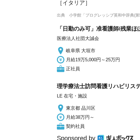
［イタリア］
出典
小学館「プログレッシブ英和中辞典(第5
「日勤のみ可」准看護師/残業ほ
医療法人社団大誠会
岐阜県 大垣市
月給19万5,000円～25万円
正社員
理学療法士訪問看護リハビリステ
LE 在宅・施設
東京都 品川区
月給38万円～
契約社員
Sponsored by