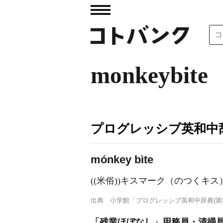
monkeybite
プログレッシブ英和中辞
mónkey bìte
((米俗))キスマーク（のつくキス
出典
小学館「プログレッシブ英和中辞典(第5
「残業ほぼなし」用務員・清掃員