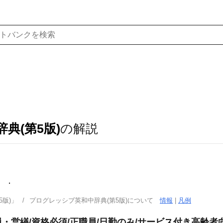
典(第5版)
の解説
）
．
版)」
プログレッシブ英和中辞典(第5版)について
情報
|
凡例
・営繕/資格必須/正職員/日勤のみ/サービス付き高齢者