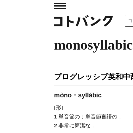
monosyllabic
プログレッシブ英和中辞
mòno・syllábic
[形]
1
単音節の；単音節言語の
．
2
非常に簡潔な
．