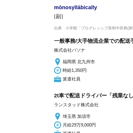
mònosyllábically
[副]
出典
小学館「プログレッシブ英和中辞典(第5
一般事務/大手物流企業での配送手
株式会社パソナ
福岡県 北九州市
時給1,350円
派遣社員
2t車で配送ドライバー「残業な
ランスタッド株式会社
埼玉県 加須市
月給29万9,000円