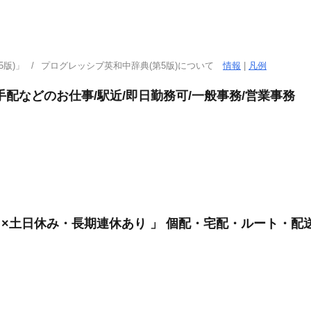
版)」
プログレッシブ英和中辞典(第5版)について
情報
|
凡例
配などのお仕事/駅近/即日勤務可/一般事務/営業事務
し×土日休み・長期連休あり 」 個配・宅配・ルート・配