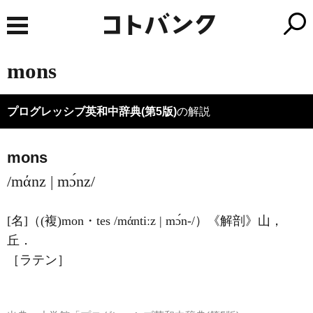
mons
プログレッシブ英和中辞典(第5版)
の解説
mons
/mάnz | mɔ́nz/
[名]
（
(複)
mon・tes
/mάntiːz | mɔ́n-/
）
《解剖》
山，
丘
．
［ラテン］