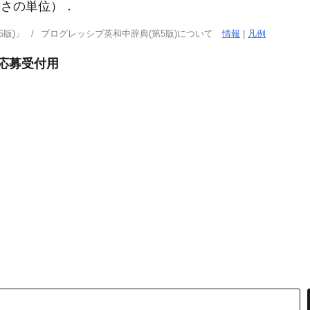
長さの単位）
．
版)」
プログレッシブ英和中辞典(第5版)について
情報
|
凡例
/応募受付用