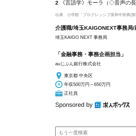
2
《言語学》
モーラ（◇音声の
出典
小学館「プログレッシブ英和中辞典(第5
介護職/埼玉KAIGONEXT事務局
埼玉KAIGO NEXT 事務局
「金融事務・事務企画担当」
auじぶん銀行株式会社
東京都 中央区
年収500万円～650万円
正社員
Sponsored by