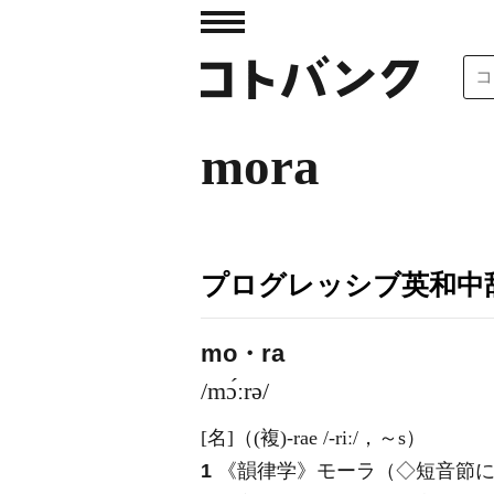
mora
プログレッシブ英和中辞
mo・ra
/mɔ́ːrə/
[名]
（
(複)
-rae
/-riː/
，～s）
1
《韻律学》
モーラ（◇短音節