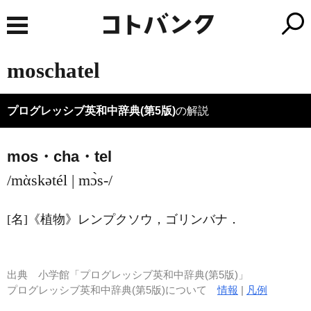
moschatel
プログレッシブ英和中辞典(第5版)
の解説
mos・cha・tel
/mὰskətél | mɔ̀s-/
[名]
《植物》
レンプクソウ，ゴリンバナ
．
出典
小学館「プログレッシブ英和中辞典(第5版)」
プログレッシブ英和中辞典(第5版)について
情報
|
凡例