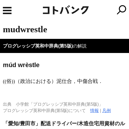
mudwrestle
プログレッシブ英和中辞典(第5版)
の解説
múd wrèstle
((俗))（政治における）泥仕合，中傷合戦
．
出典
小学館「プログレッシブ英和中辞典(第5版)」
プログレッシブ英和中辞典(第5版)について
情報
|
凡例
「愛知/豊田市」配送ドライバー/木造住宅用資材のル