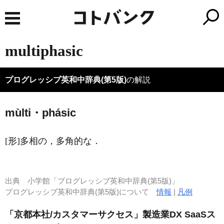
multiphasic
プログレッシブ英和中辞典(第5版)
の解説
mùlti・phásic
[形]
多相の，多角的な
．
出典
小学館「プログレッシブ英和中辞典(第5版)」
プログレッシブ英和中辞典(第5版)について
情報
|
凡例
「京都本社/カスタマーサクセス」製造業DX SaaSス