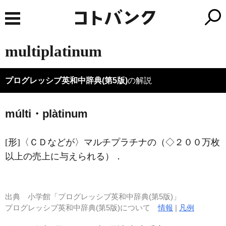
multiplatinum
プログレッシブ英和中辞典(第5版)
の解説
múlti・plàtinum
[形]
〈ＣＤなどが〉マルチプラチナの（◇２００万枚
以上の売上に与えられる）
．
出典
小学館「プログレッシブ英和中辞典(第5版)」
プログレッシブ英和中辞典(第5版)について
情報
|
凡例