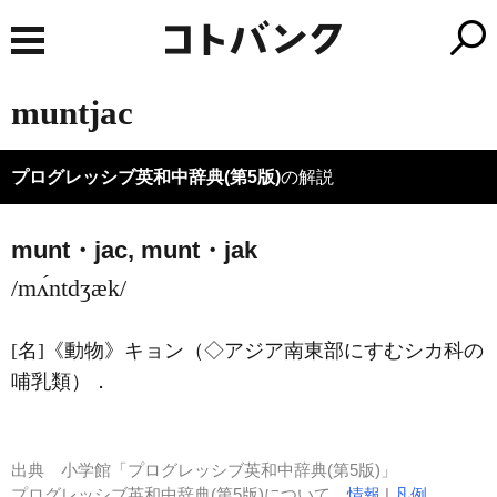
muntjac
プログレッシブ英和中辞典(第5版)
の解説
munt・jac,
munt・
jak
/mʌ́ntdʒæk/
[名]
《動物》
キョン（◇アジア南東部にすむシカ科の
哺乳類）
．
出典
小学館「プログレッシブ英和中辞典(第5版)」
プログレッシブ英和中辞典(第5版)について
情報
|
凡例