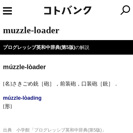
muzzle-loader
プログレッシブ英和中辞典(第5版)
の解説
múzzle-lòader
[名]
さきごめ銃［砲］，前装砲，口装砲［銃］
．
múzzle-lòading
[形]
出典
小学館「プログレッシブ英和中辞典(第5版)」