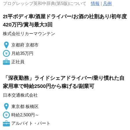
プログレッシブ英和中辞典(第5版)について
情報
|
凡例
2t平ボディ車/酒屋ドライバー/お酒の社割あり/初年度
420万円/賞与最大3回
株式会社リカーマウンテン
京都府 京都市
月給35万円
正社員
「深夜勤務」ライドシェアドライバー/乗り慣れた自
家用車で時給2500円から稼げる/副業可
日本交通株式会社
東京都 板橋区
時給2,500円～
アルバイト・パート