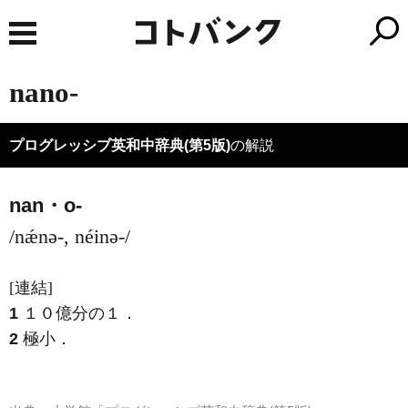
nano-
プログレッシブ英和中辞典(第5版)
の解説
nan・o-
/nǽnə-, néinə-/
[連結]
1
１０億分の１
．
2
極小
．