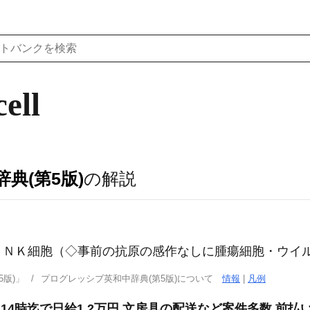
cell
典(第5版)
の解説
，ＮＫ細胞（◇事前の抗原の感作なしに腫瘍細胞・ウイ
版)」
プログレッシブ英和中辞典(第5版)について
情報
|
凡例
14時迄で日給1 2万円 文房具の配送など案件多数 前払