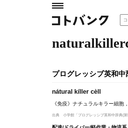
naturalkiller
プログレッシブ英和中辞
nátural kíller cèll
《免疫》
ナチュラルキラー細胞
出典
小学館「プログレッシブ英和中辞典(第5
配達/ドライバー/軽作業・物流系 