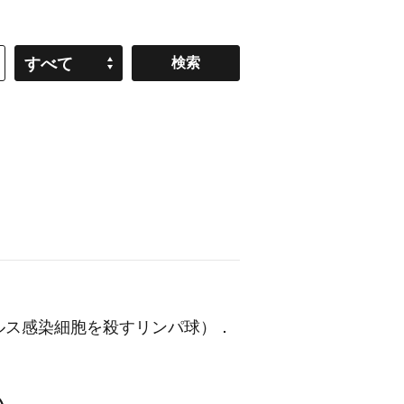
すべて
ルス感染細胞を殺すリンパ球）
．
い