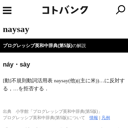
naysay
プログレッシブ英和中辞典(第5版)
の解説
náy・sày
[動]
不規則動詞活用表 naysay
(他)
((主に米))…に反対す
る，…を拒否する
．
出典
小学館「プログレッシブ英和中辞典(第5版)」
プログレッシブ英和中辞典(第5版)について
情報
|
凡例