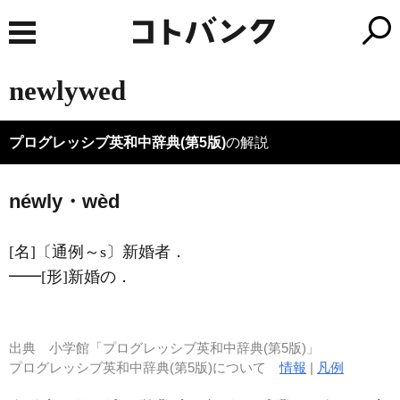
newlywed
プログレッシブ英和中辞典(第5版)
の解説
néwly・wèd
[名]
〔通例～s〕新婚者
．
━━
[形]
新婚の
．
出典
小学館「プログレッシブ英和中辞典(第5版)」
プログレッシブ英和中辞典(第5版)について
情報
|
凡例