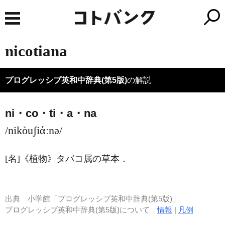
nicotiana
プログレッシブ英和中辞典(第5版)
の解説
ni・co・ti・a・na
/nikòuʃiάːnə/
[名]
《植物》
タバコ属の草本
．
出典
小学館「プログレッシブ英和中辞典(第5版)」
プログレッシブ英和中辞典(第5版)について
情報
|
凡例