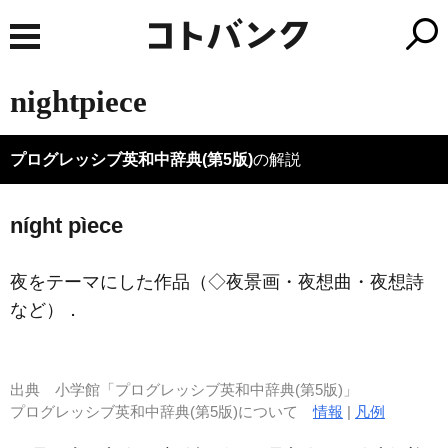
nightpiece
プログレッシブ英和中辞典(第5版)
の解説
níght pìece
夜をテーマにした作品（◇夜景画・夜想曲・夜想詩
など）
．
出典
小学館「プログレッシブ英和中辞典(第5版)」
プログレッシブ英和中辞典(第5版)について
情報
|
凡例