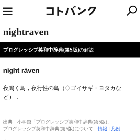
nightraven
プログレッシブ英和中辞典(第5版)
の解説
níght ràven
夜鳴く鳥，夜行性の鳥（◇ゴイサギ・ヨタカな
ど）
．
出典
小学館「プログレッシブ英和中辞典(第5版)」
プログレッシブ英和中辞典(第5版)について
情報
|
凡例