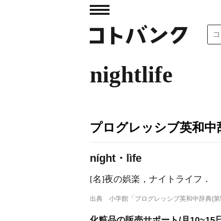
nightlife
プログレッシブ英和中辞
níght・lìfe
[名]
夜の娯楽，ナイトライフ
．
出典
小学館「プログレッシブ英和中辞典(第5
化粧品の販売サポート/月10~15