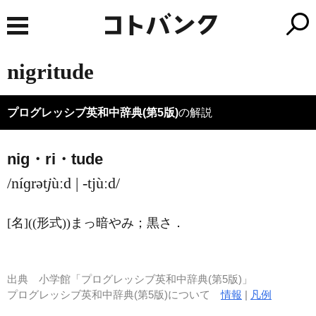
nigritude
プログレッシブ英和中辞典(第5版)
の解説
nig・ri・tude
/níɡrət
j
ùːd | -tjùːd/
[名]
((形式))まっ暗やみ；黒さ
．
出典
小学館「プログレッシブ英和中辞典(第5版)」
プログレッシブ英和中辞典(第5版)について
情報
|
凡例