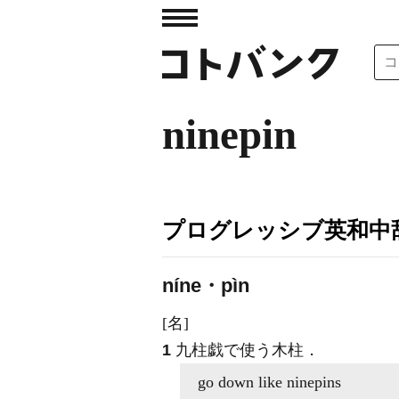
ninepin
プログレッシブ英和中辞
níne・pìn
[名]
1
九柱戯で使う木柱
．
go down like
ninepins