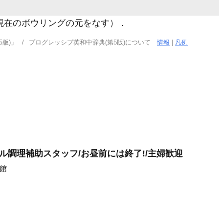
現在のボウリングの元をなす）
．
版)」
プログレッシブ英和中辞典(第5版)について
情報
|
凡例
ル調理補助スタッフ/お昼前には終了!/主婦歓迎
函館