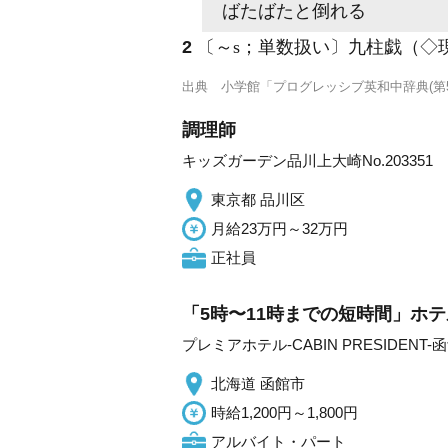
ばたばたと倒れる
2
〔～s；単数扱い〕九柱戯（◇
出典
小学館「プログレッシブ英和中辞典(第5
調理師
キッズガーデン品川上大崎No.203351
東京都 品川区
月給23万円～32万円
正社員
「5時〜11時までの短時間」ホテ
プレミアホテル-CABIN PRESIDENT-
北海道 函館市
時給1,200円～1,800円
アルバイト・パート