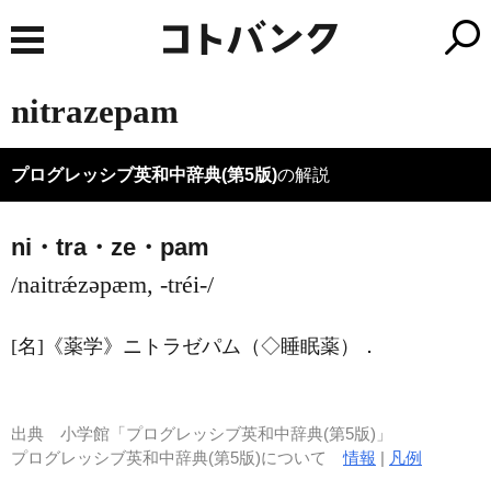
nitrazepam
プログレッシブ英和中辞典(第5版)
の解説
ni・tra・ze・pam
/naitrǽzəpæm, -tréi-/
[名]
《薬学》
ニトラゼパム（◇睡眠薬）
．
出典
小学館「プログレッシブ英和中辞典(第5版)」
プログレッシブ英和中辞典(第5版)について
情報
|
凡例