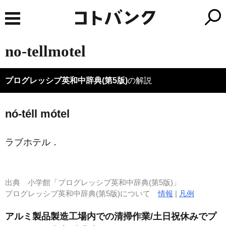
no-tellmotel
プログレッシブ英和中辞典(第5版)
の解説
nó-téll mótel
ラブホテル
．
出典
小学館「プログレッシブ英和中辞典(第5版)」
プログレッシブ英和中辞典(第5版)について
情報
|
凡例
アルミ製品製造工場内での清掃作業/土日祝休みでプ