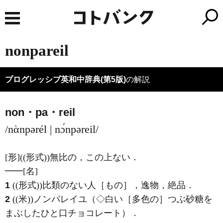
nonpareil
プログレッシブ英和中辞典(第5版)
の解説
non・pa・reil
/nὰnpərél | nɔ́npəreil/
[形]
((形式))無比の，この上ない
．
━━
[名]
1
((形式))比類のない人［もの］，逸物，絶品
．
2
((米))ノンパレイユ（◇白い［多色の］つぶ砂糖を
まぶしたひと口チョコレート）
．