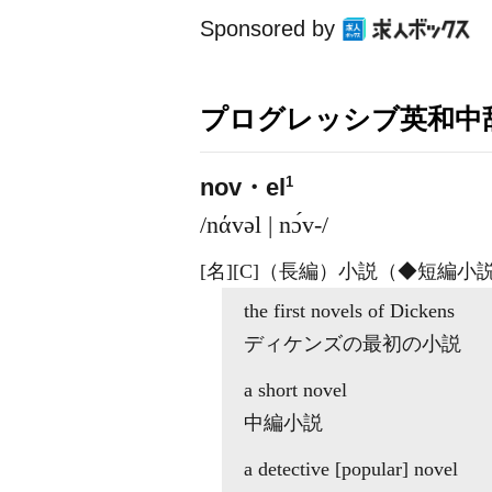
Sponsored by
プログレッシブ英和中辞
1
nov・el
/nάvəl | nɔ́v-/
[名]
[C]
（長編）小説（◆短編小
the first
novels
of Dickens
ディケンズの最初の小説
a short
novel
中編小説
a detective [popular]
novel