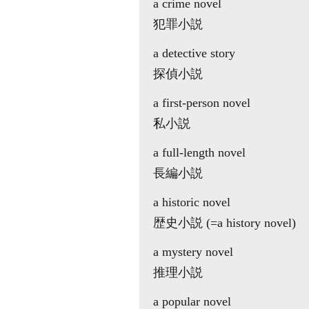
a crime novel
犯罪小説
a detective story
探偵小説
a first-person novel
私小説
a full-length novel
長編小説
a historic novel
歴史小説 (=a history novel)
a mystery novel
推理小説
a popular novel