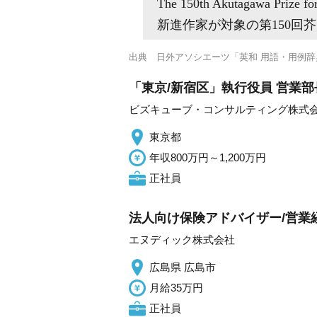
The 150th Akutagawa Prize fo
新進作家が対象の第150回
出典
日外アソシエーツ「英和 用語・用例辞
「東京/新宿区」執行役員 営業
ビズキューブ・コンサルティング株式
東京都
年収800万円～1,200万円
正社員
法人向け保険アドバイザー/営業経
エヌディック株式会社
広島県 広島市
月給35万円
正社員