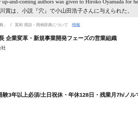
r up-and-coming authors was given to Hiroko Oyamada for he
芥川賞は、小説『穴』で小山田浩子さんに与えられた。
典」
英和 用語・用例辞典について
情報
部長 企業変革・新規事業開発フェーズの営業組織
会社
験3年以上必須/土日祝休・年休128日・残業月7h/ノル