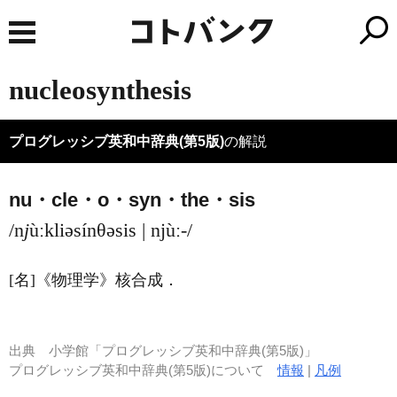
nucleosynthesis
プログレッシブ英和中辞典(第5版)
の解説
nu・cle・o・syn・the・sis
/n
j
ùːkliəsínθəsis | njùː-/
[名]
《物理学》
核合成
．
出典
小学館「プログレッシブ英和中辞典(第5版)」
プログレッシブ英和中辞典(第5版)について
情報
|
凡例