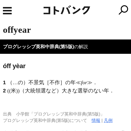
offyear
プログレッシブ英和中辞典(第5版)
の解説
óff yèar
1
（…の）不景気［不作］の年≪
for
≫
．
2
((米))（大統領選など）大きな選挙のない年
．
出典
小学館「プログレッシブ英和中辞典(第5版)」
プログレッシブ英和中辞典(第5版)について
情報
|
凡例