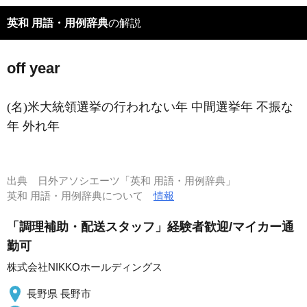
英和 用語・用例辞典
の解説
off year
(名)米大統領選挙の行われない年 中間選挙年 不振な
年 外れ年
出典
日外アソシエーツ「英和 用語・用例辞典」
英和 用語・用例辞典について
情報
「調理補助・配送スタッフ」経験者歓迎/マイカー通
勤可
株式会社NIKKOホールディングス
長野県 長野市