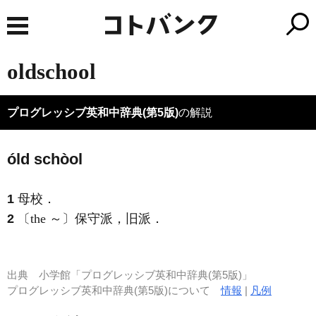
oldschool
プログレッシブ英和中辞典(第5版)
の解説
óld schòol
1
母校
．
2
〔the ～〕保守派，旧派
．
出典
小学館「プログレッシブ英和中辞典(第5版)」
プログレッシブ英和中辞典(第5版)について
情報
|
凡例